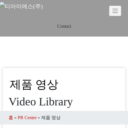
Skip
to
content
Contact
제품 영상
Video Library
홈
»
PR Center
»
제품 영상