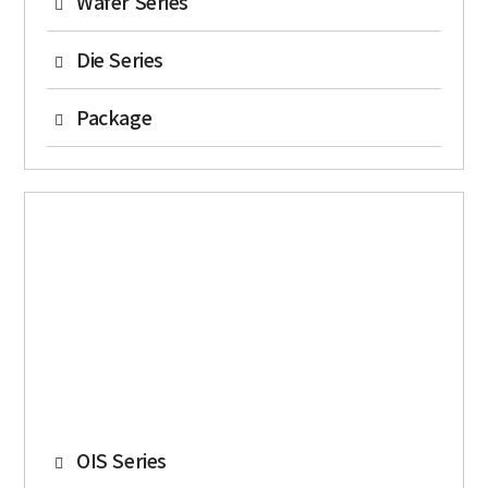
Wafer Series
EFEM
Die Series
PR Coater
Re Ring Auto Handler
Package
PR Striper
Ring Detach Auto Handler
SIP 실장 검사기
DI Cleaner
Die Test Auto Handler
Auto Visual Inspection
Wafer Cosmetic Inspector
Camera Module
Die Detach Auto Handler
UDP
Wafer Marker & Sorter
Package Laser Marker
스마트폰 카메라 및 센서를 테스트 하기위한 정밀제어 및 머신비전
Wafer Sorter
기반의 다양한 자동화 장비 시스템
Wafer Prober
Wafer Plasma
OIS Series