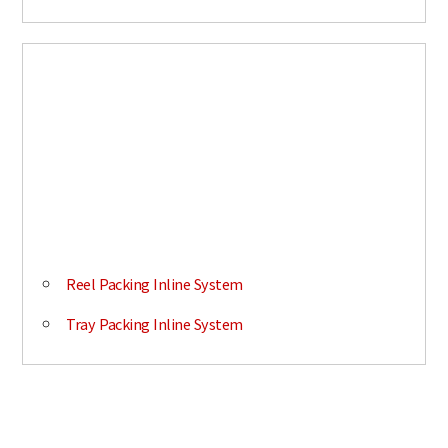
Factory Automation
첨단산업분야 공장자동화를 위한 풀 패킹 인라인 시스템으로
설계부터 제작까지 토탈 원스톱 턴키 개발
Reel Packing Inline System
Tray Packing Inline System